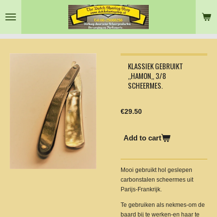
Skip
to
main
content
KLASSIEK GEBRUIKT
,,HAMON,, 3/8
SCHEERMES.
€29.50
Add to cart
Mooi gebruikt hol geslepen
carbonstalen scheermes uit
Parijs-Frankrijk.
Te gebruiken als nekmes-om de
baard bij te werken-en haar te