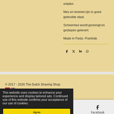
snijden.
Mes en lemmet zijn in goed
gebruikte staat.
Scheermes wordt gereinigt en
geslepen gelevert.
Made in Parijs -Frankrijk.
S
S
S
S
h
h
h
h
a
a
a
a
r
r
r
r
e
e
e
e
© 2017 - 2026 The Dutch Shaving Shop
This website uses cookies to enhance your
experience and display tailored ads. Continued
use of this website confirms your acceptance of
our use of cookies.
Email
Phone
Map
Facebook
Agree