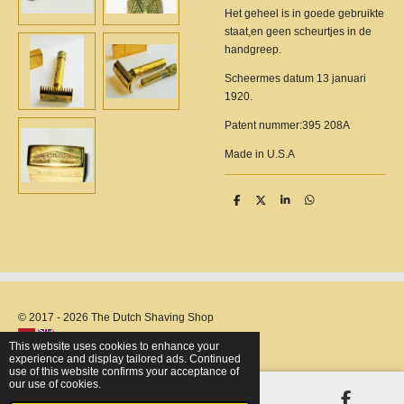
Het geheel is in goede gebruikte
staat,en geen scheurtjes in de
handgreep.
Scheermes datum 13 januari
1920.
Patent nummer:395 208A
Made in U.S.A
S
S
S
S
h
h
h
h
a
a
a
a
r
r
r
r
e
e
e
e
© 2017 - 2026 The Dutch Shaving Shop
This website uses cookies to enhance your
experience and display tailored ads. Continued
use of this website confirms your acceptance of
our use of cookies.