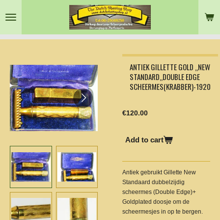
Skip
to
main
content
ANTIEK GILLETTE GOLD ,,NEW
STANDARD,,DOUBLE EDGE
SCHEERMES(KRABBER)-1920
€120.00
Add to cart
Antiek gebruikt Gillette New
Standaard dubbelzijdig
scheermes (Double Edge)+
Goldplated doosje om de
scheermesjes in op te bergen.