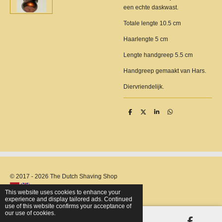
een echte daskwast.
Totale lengte 10.5 cm
Haarlengte 5 cm
Lengte handgreep 5.5 cm
Handgreep gemaakt van Hars.
Diervriendelijk.
S
S
S
S
h
h
h
h
a
a
a
a
r
r
r
r
e
e
e
e
© 2017 - 2026 The Dutch Shaving Shop
This website uses cookies to enhance your
experience and display tailored ads. Continued
use of this website confirms your acceptance of
our use of cookies.