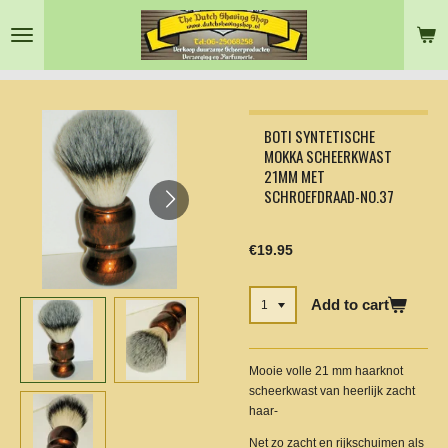
Skip
to
main
content
BOTI SYNTETISCHE
MOKKA SCHEERKWAST
21MM MET
SCHROEFDRAAD-NO.37
€19.95
Add to cart
Mooie volle 21 mm haarknot
scheerkwast van heerlijk zacht
haar-
Net zo zacht en rijkschuimen als