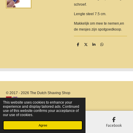
schroef.
Lengte steel 7.5 cm.
Makkelijk om mee te nemen,en
de mesjes zijn spotgoedkoop.
S
S
S
S
h
h
h
h
a
a
a
a
r
r
r
r
e
e
e
e
© 2017 - 2026 The Dutch Shaving Shop
This website uses cookies to enhance your
experience and display tailored ads. Continued
use of this website confirms your acceptance of
our use of cookies.
Email
Phone
Map
Facebook
Agree