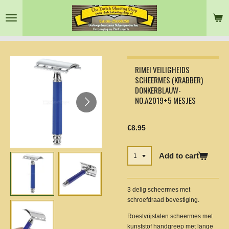
Skip
to
main
content
RIMEI VEILIGHEIDS
SCHEERMES (KRABBER)
DONKERBLAUW-
NO.A2019+5 MESJES
€8.95
Add to cart
3 delig scheermes met
schroefdraad bevestiging.
Roestvrijstalen scheermes met
kunststof handgreep met lange