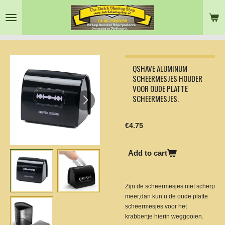
Skip
to
main
content
QSHAVE ALUMINUM
SCHEERMESJES HOUDER
VOOR OUDE PLATTE
SCHEERMESJES.
€4.75
Add to cart
Zijn de scheermesjes niet scherp
meer,dan kun u de oude platte
scheermesjes voor het
krabbertje hierin weggooien.