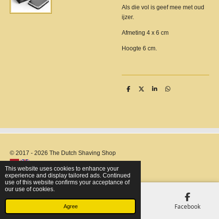
Als die vol is geef mee met oud
ijzer.
Afmeting 4 x 6 cm
Hoogte 6 cm.
S
S
S
S
h
h
h
h
a
a
a
a
r
r
r
r
e
e
e
e
© 2017 - 2026 The Dutch Shaving Shop
This website uses cookies to enhance your
experience and display tailored ads. Continued
use of this website confirms your acceptance of
our use of cookies.
Email
Phone
Map
Facebook
Agree