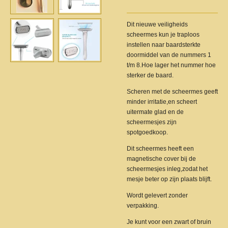
Dit nieuwe veiligheids
scheermes kun je traploos
instellen naar baardsterkte
doormiddel van de nummers 1
t/m 8.Hoe lager het nummer hoe
sterker de baard.
Scheren met de scheermes geeft
minder irritatie,en scheert
uitermate glad en de
scheermesjes zijn
spotgoedkoop.
Dit scheermes heeft een
magnetische cover bij de
scheermesjes inleg,zodat het
mesje beter op zijn plaats blijft.
Wordt gelevert zonder
verpakking.
Je kunt voor een zwart of bruin