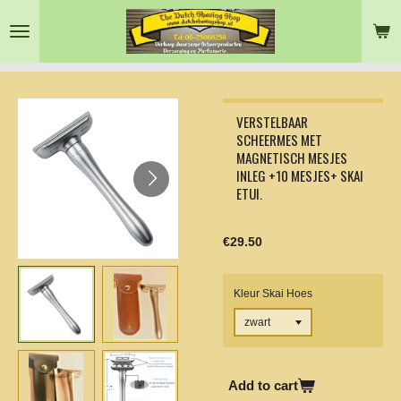
Skip
to
main
content
VERSTELBAAR
SCHEERMES MET
MAGNETISCH MESJES
INLEG +10 MESJES+ SKAI
ETUI.
€29.50
Kleur Skai Hoes
Add to cart