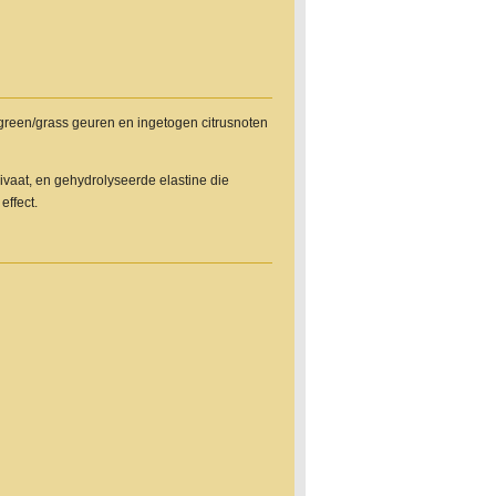
green/grass geuren en ingetogen citrusnoten
ivaat, en gehydrolyseerde elastine die
ffect.