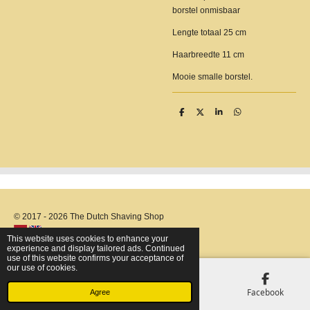
borstel onmisbaar
Lengte totaal 25 cm
Haarbreedte 11 cm
Mooie smalle borstel.
S
S
S
S
h
h
h
h
a
a
a
a
r
r
r
r
e
e
e
e
© 2017 - 2026 The Dutch Shaving Shop
This website uses cookies to enhance your
experience and display tailored ads. Continued
use of this website confirms your acceptance of
our use of cookies.
Email
Phone
Map
Facebook
Agree