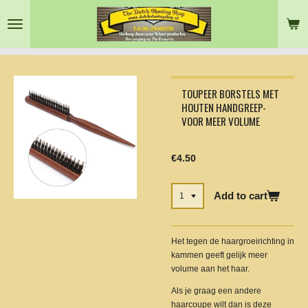
Skip
to
main
content
TOUPEER BORSTELS MET
HOUTEN HANDGREEP-
VOOR MEER VOLUME
€4.50
Add to cart
Het tegen de haargroeirichting in
kammen geeft gelijk meer
volume aan het haar.
Als je graag een andere
haarcoupe wilt dan is deze