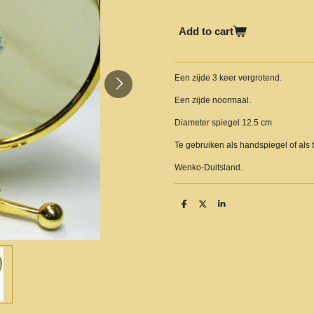
Add to cart
Een zijde 3 keer vergrotend.
Een zijde noormaal.
Diameter spiegel 12.5 cm
Te gebruiken als handspiegel of als t
Wenko-Duitsland.
S
S
S
h
h
h
a
a
a
r
r
r
e
e
e