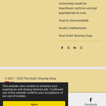
scheerzeep,maakt de
baardharen zacht en verzorgt
tegerlijkertijd de huid.
Huid en Diervriendelijk.
Kox&Co-Netherlands.
Real Dutch Shaving Soap
S
S
S
S
h
h
h
h
a
a
a
a
r
r
r
r
e
e
e
e
© 2017 - 2026 The Dutch Shaving Shop
This website uses cookies to enhance your
experience and display tailored ads. Continued
use of this website confirms your acceptance of
our use of cookies.
Email
Phone
Map
Facebook
Agree