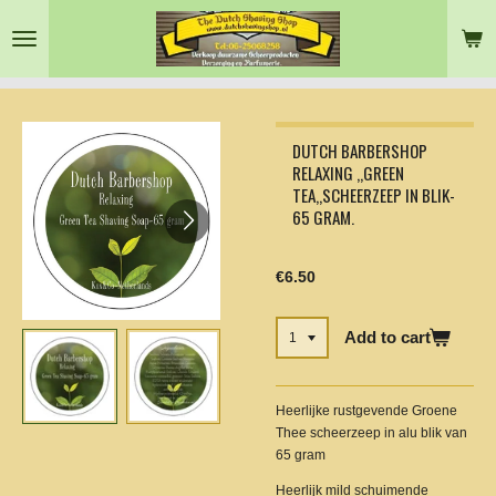
Skip
to
main
content
DUTCH BARBERSHOP
RELAXING ,,GREEN
TEA,,SCHEERZEEP IN BLIK-
65 GRAM.
€6.50
Add to cart
Heerlijke rustgevende Groene
Thee scheerzeep in alu blik van
65 gram
Heerlijk mild schuimende