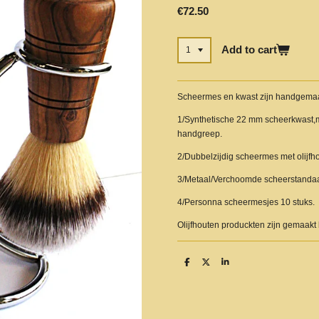
€72.50
Add to cart
Scheermes en kwast zijn handgemaa
1/Synthetische 22 mm scheerkwast,
handgreep.
2/Dubbelzijdig scheermes met olij
3/Metaal/Verchoomde scheerstandaa
4/Personna scheermesjes 10 stuks.
Olijfhouten produckten zijn gemaakt 
S
S
S
h
h
h
a
a
a
r
r
r
e
e
e