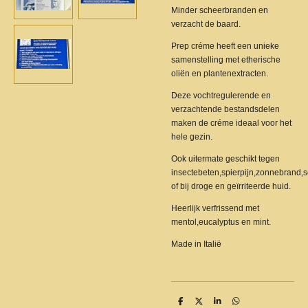
Minder scheerbranden en
verzacht de baard.
Prep créme heeft een unieke
samenstelling met etherische
oliën en plantenextracten.
Deze vochtregulerende en
verzachtende bestandsdelen
maken de créme ideaal voor het
hele gezin.
Ook uitermate geschikt tegen
insectebeten,spierpijn,zonnebrand
of bij droge en geïrriteerde huid.
Heerlijk verfrissend met
mentol,eucalyptus en mint.
Made in Italië
S
S
S
S