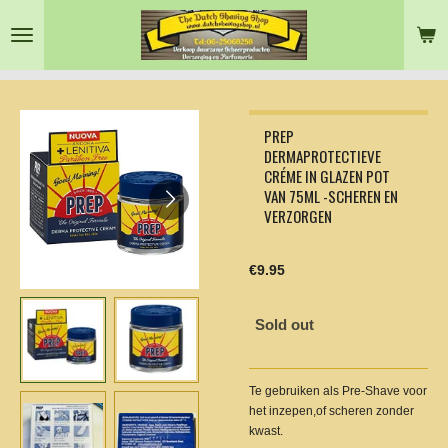
Skip
to
main
content
PREP
DERMAPROTECTIEVE
CRÉME IN GLAZEN POT
VAN 75ML -SCHEREN EN
VERZORGEN
€9.95
Sold out
Te gebruiken als Pre-Shave voor
het inzepen,of scheren zonder
kwast.