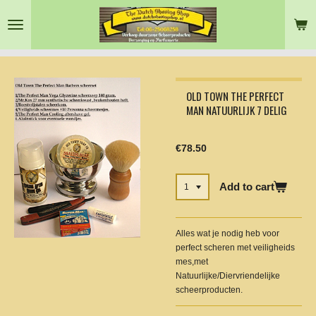
Skip
to
main
content
OLD TOWN THE PERFECT
MAN NATUURLIJK 7 DELIG
€78.50
Add to cart
Alles wat je nodig heb voor
perfect scheren met veiligheids
mes,met
Natuurlijke/Diervriendelijke
scheerproducten.