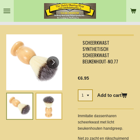
Skip
to
main
content
SCHEERKWAST
SYNTHETISCH
SCHEERKWAST
BEUKENHOUT-NO.77
€6.95
Add to cart
Immitatie dassenharen
scheerkwast met licht
beukenhouten handgreep.
Net zo zacht en rijkschuimend