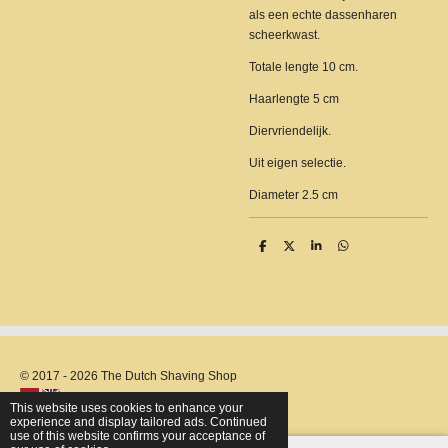
als een echte dassenharen
scheerkwast.
Totale lengte 10 cm.
Haarlengte 5 cm
Diervriendelijk.
Uit eigen selectie.
Diameter 2.5 cm
S
S
S
S
h
h
h
h
a
a
a
a
r
r
r
r
e
e
e
e
© 2017 - 2026 The Dutch Shaving Shop
This website uses cookies to enhance your
experience and display tailored ads. Continued
use of this website confirms your acceptance of