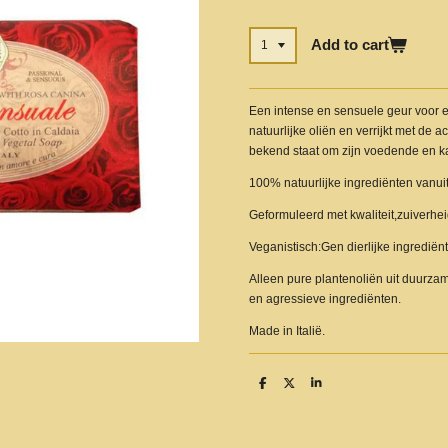
Add to cart
Een intense en sensuele geur voor ee
natuurlijke oliën en verrijkt met de 
bekend staat om zijn voedende en 
100% natuurlijke ingrediënten vanui
Geformuleerd met kwaliteit,zuiverheid
Veganistisch:Gen dierlijke ingrediënt
Alleen pure plantenoliën uit duurza
en agressieve ingrediënten.
Made in Italië.
S
S
S
h
h
h
a
a
a
r
r
r
e
e
e