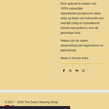
Door gebruik te maken van
100% natuurlijke
ingrediënten,produceren deze
zeep op basis van kokosolie een
heerlijk romig en hydraterend
schuim dat perfect is voor de
gevoelige huid.
Natuur zijn de zepen
dierproefvrij,ook veganistisch en
palmolievrij.
Made in Kerala-India.
S
S
S
S
h
h
h
h
a
a
a
a
r
r
r
r
e
e
e
e
© 2017 - 2026 The Dutch Shaving Shop