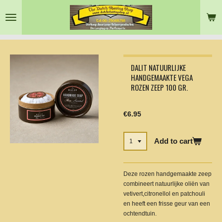
Skip
to
main
content
DALIT NATUURLIJKE
HANDGEMAAKTE VEGA
ROZEN ZEEP 100 GR.
€6.95
Add to cart
Deze rozen handgemaakte zeep
combineert natuurlijke oliën van
vetivert,citronellol en patchouli
en heeft een frisse geur van een
ochtendtuin.