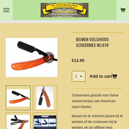
Skip
to
main
content
BEUKEN VEILGHEIDS
SCHEERMES NO.818`
€12.95
Add to cart
Scheermes gescikt voor halve
scheermesjes van American
razor blades.
Ideaal om te scheren,baard bij te
werken,of de contouren bij te
werken,ok als effileer mes.