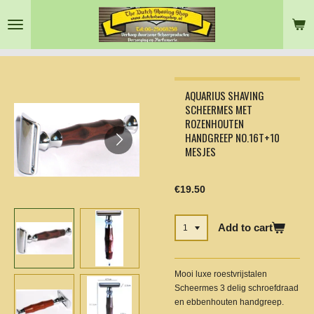
Skip
to
main
content
AQUARIUS SHAVING
SCHEERMES MET
ROZENHOUTEN
HANDGREEP NO.16T+10
MESJES
€19.50
Add to cart
Mooi luxe roestvrijstalen
Scheermes 3 delig schroefdraad
en ebbenhouten handgreep.