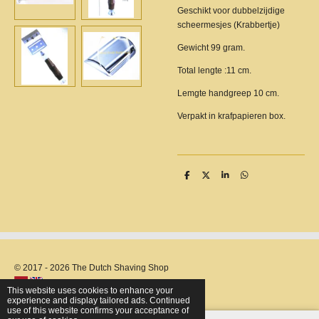
Geschikt voor dubbelzijdige
scheermesjes (Krabbertje)
Gewicht 99 gram.
Total lengte :11 cm.
Lemgte handgreep 10 cm.
Verpakt in krafpapieren box.
S
S
S
S
h
h
h
h
a
a
a
a
r
r
r
r
e
e
e
e
© 2017 - 2026 The Dutch Shaving Shop
This website uses cookies to enhance your
experience and display tailored ads. Continued
use of this website confirms your acceptance of