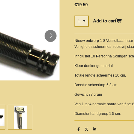
€19.50
Add to cart
Nieuw ontwerp 1-8 Verstelbaar naar 
Veiligheids scheermes -roestvrij staa
Innclusief 10 Personna Solingen sc
Kleur donker gunmertal .
Totale lengte scheermes 10 cm.
Breedte scheerkop-5.3 cm
Gewicht 87 gram
Van 1 tot 4 normale baard-van 5 tot 
Diameter handgreep 1.5 cm.
S
S
S