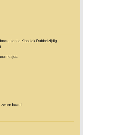
baardsterkte Klassiek Dubbelzijdig
l
heermesjes.
8 zware baard.