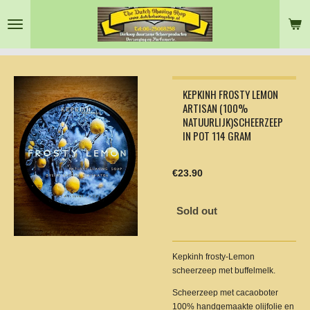
Skip
to
main
content
KEPKINH FROSTY LEMON
ARTISAN (100%
NATUURLIJK)SCHEERZEEP
IN POT 114 GRAM
€23.90
Sold out
Kepkinh frosty-Lemon
scheerzeep met buffelmelk.
Scheerzeep met cacaoboter
100% handgemaakte olijfolie en