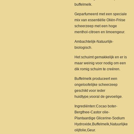
buffelmelk.
Geparfumeerd met een speciale
mix van essentiëlle Oliën-Friise
scheerzeep met een hoge
menthol-citroen en limoengeur.
Ambachtelijk-Natuurlijk-
biologisch.
Het schuimt gemakkelijk en er is
maar weinig voor nodig om een
dik romig schuim te creëren.
Buffelmelk produceert een
ongeloofelijke scheerzeep
geschikt voor ieder
huidtype,vooral de gevoelige.
Ingrediënten:Cocao boter-
Bergthee-Castor olie-
Plantaardige Glicerine-Sodium
Hydroxide,Buffelmelk,Natuurlijke
olijfolie,Geur.