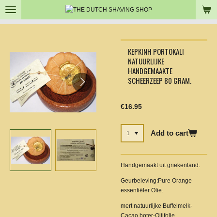
Skip
to
main
content
KEPKINH PORTOKALI
NATUURLIJKE
HANDGEMAAKTE
SCHEERZEEP 80 GRAM.
€16.95
Add to cart
Handgemaakt uit griekenland.
Geurbeleving:Pure Orange
essentiëler Olie.
mert natuurlijke Buffelmelk-
Cacao boter-Olijfolie.