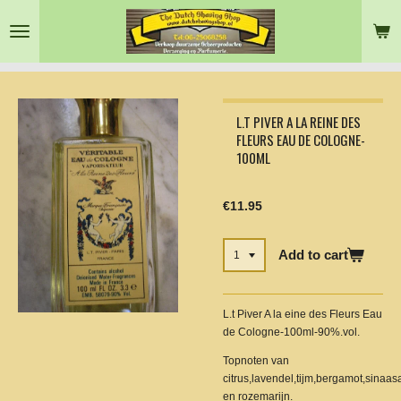
Skip
to
main
content
L.T PIVER A LA REINE DES
FLEURS EAU DE COLOGNE-
100ML
€11.95
Add to cart
L.t Piver A la eine des Fleurs Eau
de Cologne-100ml-90%.vol.
Topnoten van
citrus,lavendel,tijm,bergamot,sinaas
en rozemarijn.