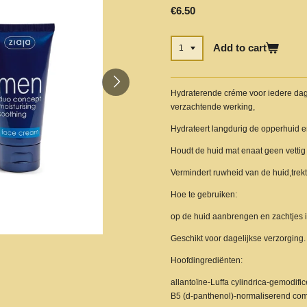
€6.50
Add to cart
Hydraterende créme voor iedere dag
verzachtende werking,
Hydrateert langdurig de opperhuid e
Houdt de huid mat enaat geen vettig 
Vermindert ruwheid van de huid,trekt 
Hoe te gebruiken:
op de huid aanbrengen en zachtjes 
Geschikt voor dagelijkse verzorging.
Hoofdingrediënten:
allantoïne-Luffa cylindrica-gemodi
B5 (d-panthenol)-normaliserend com