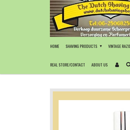
Skip
to
main
content
HOME
SHAVING PRODUCTS
VINTAGE RAZ
REAL STORE/CONTACT
ABOUT US